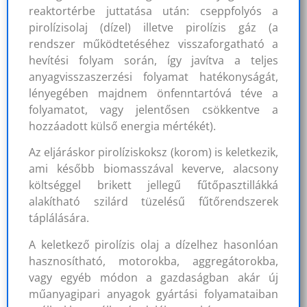
reaktortérbe juttatása után: cseppfolyós a
pirolízisolaj (dízel) illetve pirolízis gáz (a
rendszer működtetéséhez visszaforgatható a
hevítési folyam során, így javítva a teljes
anyagvisszaszerzési folyamat hatékonyságát,
lényegében majdnem önfenntartóvá téve a
folyamatot, vagy jelentősen csökkentve a
hozzáadott külső energia mértékét).
Az eljáráskor pirolíziskoksz (korom) is keletkezik,
ami később biomasszával keverve, alacsony
költséggel brikett jellegű fűtőpasztillákká
alakítható szilárd tüzelésű fűtőrendszerek
táplálására.
A keletkező pirolízis olaj a dízelhez hasonlóan
hasznosítható, motorokba, aggregátorokba,
vagy egyéb módon a gazdaságban akár új
műanyagipari anyagok gyártási folyamataiban