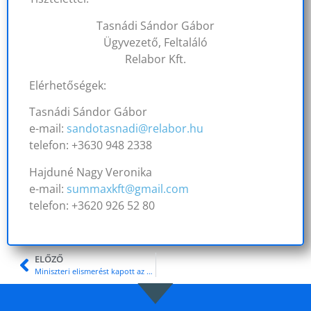
Tasnádi Sándor Gábor
Ügyvezető, Feltaláló
Relabor Kft.
Elérhetőségek:
Tasnádi Sándor Gábor
e-mail:
sandotasnadi@relabor.hu
telefon: +3630 948 2338
Hajduné Nagy Veronika
e-mail:
summaxkft@gmail.com
telefon: +3620 926 52 80
ELŐZŐ
Miniszteri elismerést kapott az esztergomi Via-Bona Foglalkozatási Nonprofit Kft!