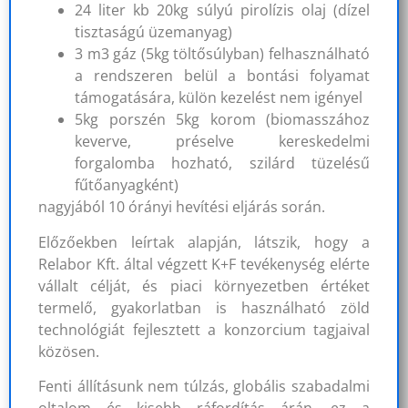
24 liter kb 20kg súlyú pirolízis olaj (dízel
tisztaságú üzemanyag)
3 m3 gáz (5kg töltősúlyban) felhasználható
a rendszeren belül a bontási folyamat
támogatására, külön kezelést nem igényel
5kg porszén 5kg korom (biomasszához
keverve, préselve kereskedelmi
forgalomba hozható, szilárd tüzelésű
fűtőanyagként)
nagyjából 10 órányi hevítési eljárás során.
Előzőekben leírtak alapján, látszik, hogy a
Relabor Kft. által végzett K+F tevékenység elérte
vállalt célját, és piaci környezetben értéket
termelő, gyakorlatban is használható zöld
technológiát fejlesztett a konzorcium tagjaival
közösen.
Fenti állításunk nem túlzás, globális szabadalmi
oltalom és kisebb ráfordítás árán, ez a