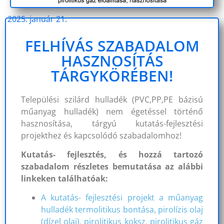
2025. január 21.
FELHÍVÁS SZABADALOM
HASZNOSÍTÁS
TÁRGYKÖRÉBEN!
Települési szilárd hulladék (PVC,PP,PE bázisú
műanyag hulladék) nem égetéssel történő
hasznosítása, tárgyú kutatás-fejlesztési
projekthez és kapcsolódó szabadalomhoz!
Kutatás- fejlesztés, és hozzá tartozó
szabadalom részletes bemutatása az alábbi
linkeken találhatóak:
A kutatás- fejlesztési projekt a műanyag
hulladék termolitikus bontása, pirolízis olaj
(dízel olaj), pirolitikus koksz, pirolitikus gáz