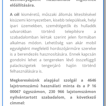
előállítására.
A cél
kisméretű, műszaki állomás létesítésével
kisüzemi környezetben, kisebb települések, helyi
ipari üzemekben, szemétégetők és hulladék
udvarokban történő telepítésre a
szabadalomban leírtak szerint jelen formában
alkalmas módon. Lehetőség van akár mobil
egységként megfelelő hordozójárműre szerelve
is a berendezés hasznosítására. Ennek kapcsán
gondolni lehet a tengereken lévő összefüggő
palackszigetek tengerjáró hajón történő
felhasználására is.
Megkeresésünk alapjául szolgál a 4646
lajstromszámú használati minta és a P 16
00067 ügyszámon, 230 966 lajstomszámon
nyilvántartott szabadalom, a következő
címmel: