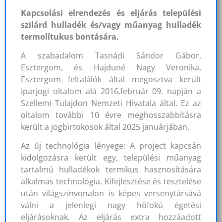
Kapcsolási elrendezés és eljárás települési
szilárd hulladék és/vagy műanyag hulladék
termolítukus bontására.
A szabadalom Tasnádi Sándor Gábor,
Esztergom, és Hajduné Nagy Veronika,
Esztergom feltalálók által megosztva került
iparjogi oltalom alá 2016.február 09. napján a
Szellemi Tulajdon Nemzeti Hivatala által. Ez az
oltalom további 10 évre meghosszabbításra
került a jogbirtokosok által 2025 januárjában.
Az új technológia lényege: A project kapcsán
kidolgozásra került egy, települési műanyag
tartalmú hulladékok termikus hasznosítására
alkalmas technológia. Kifejlesztése és tesztelése
után világszínvonalon is képes versenytársává
válni a jelenlegi nagy hőfokú égetési
eljárásoknak. Az eljárás extra hozzáadott