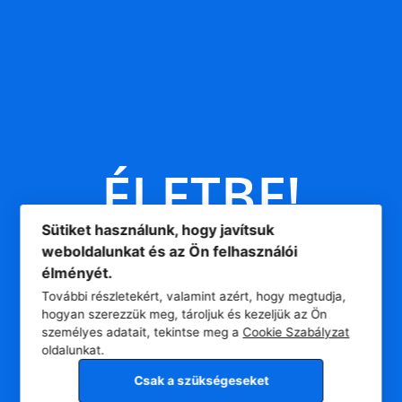
VISSZA
AZ
É
L
E
T
B
E
!
Sütiket használunk, hogy javítsuk
weboldalunkat és az Ön felhasználói
élményét.
További részletekért, valamint azért, hogy megtudja,
hogyan szerezzük meg, tároljuk és kezeljük az Ön
személyes adatait, tekintse meg a
Cookie Szabályzat
oldalunkat.
Csak a szükségeseket