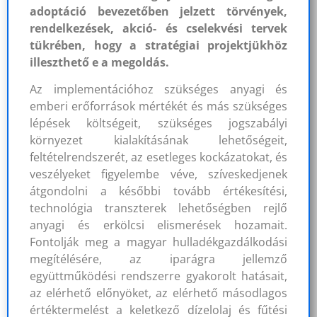
adoptáció bevezetőben jelzett törvények,
rendelkezések, akció- és cselekvési tervek
tükrében, hogy a stratégiai projektjükhöz
illeszthető e a megoldás.
Az implementációhoz szükséges anyagi és
emberi erőforrások mértékét és más szükséges
lépések költségeit, szükséges jogszabályi
környezet kialakításának lehetőségeit,
feltételrendszerét, az esetleges kockázatokat, és
veszélyeket figyelembe véve, szíveskedjenek
átgondolni a későbbi tovább értékesítési,
technológia transzterek lehetőségben rejlő
anyagi és erkölcsi elismerések hozamait.
Fontolják meg a magyar hulladékgazdálkodási
megítélésére, az iparágra jellemző
együttműködési rendszerre gyakorolt hatásait,
az elérhető előnyöket, az elérhető másodlagos
értéktermelést a keletkező dízelolaj és fűtési