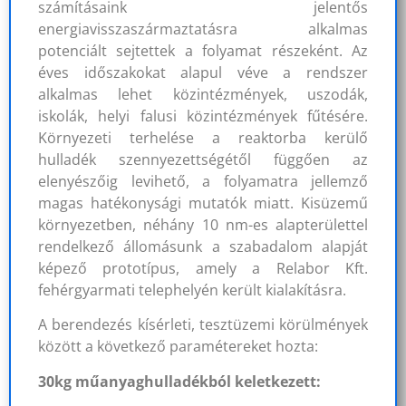
számításaink jelentős
energiavisszaszármaztatásra alkalmas
potenciált sejtettek a folyamat részeként. Az
éves időszakokat alapul véve a rendszer
alkalmas lehet közintézmények, uszodák,
iskolák, helyi falusi közintézmények fűtésére.
Környezeti terhelése a reaktorba kerülő
hulladék szennyezettségétől függően az
elenyészőig levihető, a folyamatra jellemző
magas hatékonysági mutatók miatt. Kisüzemű
környezetben, néhány 10 nm-es alapterülettel
rendelkező állomásunk a szabadalom alapját
képező prototípus, amely a Relabor Kft.
fehérgyarmati telephelyén került kialakításra.
A berendezés kísérleti, tesztüzemi körülmények
között a következő paramétereket hozta:
30kg műanyaghulladékból keletkezett: