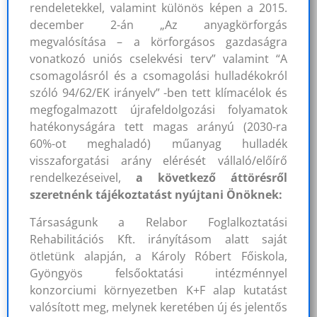
rendeletekkel, valamint különös képen a 2015.
december 2-án „Az anyagkörforgás
megvalósítása – a körforgásos gazdaságra
vonatkozó uniós cselekvési terv” valamint “A
csomagolásról és a csomagolási hulladékokról
szóló 94/62/EK irányelv” -ben tett klímacélok és
megfogalmazott újrafeldolgozási folyamatok
hatékonyságára tett magas arányú (2030-ra
60%-ot meghaladó) műanyag hulladék
visszaforgatási arány elérését vállaló/előírő
rendelkezéseivel,
a következő áttörésről
szeretnénk tájékoztatást nyújtani Önöknek:
Társaságunk a Relabor Foglalkoztatási
Rehabilitációs Kft. irányításom alatt saját
ötletünk alapján, a Károly Róbert Főiskola,
Gyöngyös felsőoktatási intézménnyel
konzorciumi környezetben K+F alap kutatást
valósított meg, melynek keretében új és jelentős