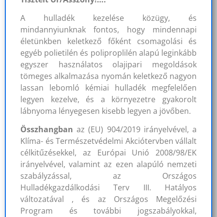
A hulladék kezelése közügy, és
mindannyiunknak fontos, hogy mindennapi
életünkben keletkező főként csomagolási és
egyéb polietilén és poliproplilén alapú leginkább
egyszer használatos olajipari megoldások
tömeges alkalmazása nyomán keletkező nagyon
lassan lebomló kémiai hulladék megfelelően
legyen kezelve, és a környezetre gyakorolt
lábnyoma lényegesen kisebb legyen a jövőben.
Összhangban
az (EU) 904/2019 irányelvével, a
Klíma- és Természetvédelmi Akciótervben vállalt
célkitűzésekkel, az Európai Unió 2008/98/EK
irányelvével, valamint az ezen alapúló nemzeti
szabályzással, az Országos
Hulladékgazdálkodási Terv III. Hatályos
változatával , és az Országos Megelőzési
Program és további jogszabályokkal,