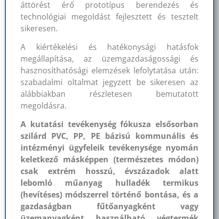
áttörést érő prototípus berendezés és
technológiai megoldást fejlesztett és tesztelt
sikeresen.
A kiértékelési és hatékonysági hatásfok
megállapítása, az üzemgazdaságossági és
hasznosíthatósági elemzések lefolytatása után:
szabadalmi oltalmat jegyzett be sikeresen az
alábbiakban részletesen bemutatott
megoldásra.
A kutatási tevékenység fókusza elsősorban
szilárd PVC, PP, PE bázisú kommunális és
intézményi ügyfeleik tevékenysége nyomán
keletkező másképpen (természetes módon)
csak extrém hosszú, évszázadok alatt
lebomló műanyag hulladék termikus
(hevítéses) módszerrel történő bontása, és a
gazdaságban fűtőanyagként vagy
üzemanyagként használható végtermék