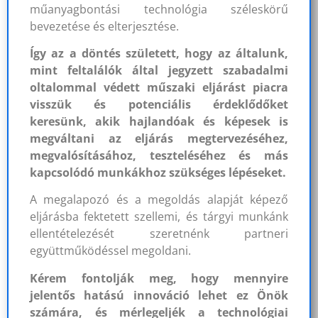
műanyagbontási technológia széleskörű
bevezetése és elterjesztése.
Így az a döntés született, hogy az általunk,
mint feltalálók által jegyzett szabadalmi
oltalommal védett műszaki eljárást piacra
visszük és potenciális érdeklődőket
keresünk, akik hajlandóak és képesek is
megváltani az eljárás megtervezéséhez,
megvalósításához, teszteléséhez és más
kapcsolódó munkákhoz szükséges lépéseket.
A megalapozó és a megoldás alapját képező
eljárásba fektetett szellemi, és tárgyi munkánk
ellentételezését szeretnénk partneri
együttműködéssel megoldani.
Kérem fontolják meg, hogy mennyire
jelentős hatású innováció lehet ez Önök
számára, és mérlegeljék a technológiai