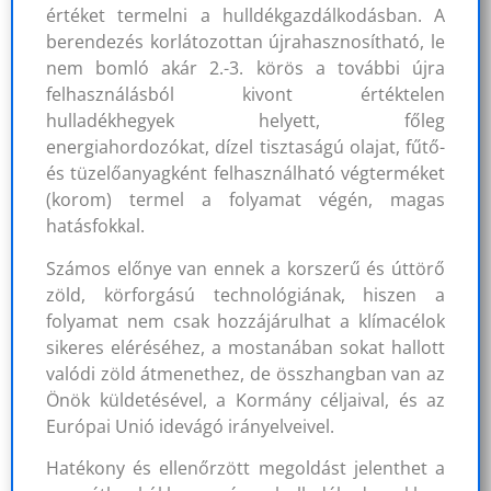
értéket termelni a hulldékgazdálkodásban. A
berendezés korlátozottan újrahasznosítható, le
nem bomló akár 2.-3. körös a további újra
felhasználásból kivont értéktelen
hulladékhegyek helyett, főleg
energiahordozókat, dízel tisztaságú olajat, fűtő-
és tüzelőanyagként felhasználható végterméket
(korom) termel a folyamat végén, magas
hatásfokkal.
Számos előnye van ennek a korszerű és úttörő
zöld, körforgású technológiának, hiszen a
folyamat nem csak hozzájárulhat a klímacélok
sikeres eléréséhez, a mostanában sokat hallott
valódi zöld átmenethez, de összhangban van az
Önök küldetésével, a Kormány céljaival, és az
Európai Unió idevágó irányelveivel.
Hatékony és ellenőrzött megoldást jelenthet a