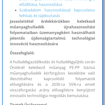
előállítása, hasznosítása
Szabadalom hasznosítással kapcsolatos
felhívás és tájékoztatás
Javaslattétel érdekkörükben keletkező
műanyaghulladék újrahasznosítási
folyamataiban üzemanyagként használható
jelentős újdonságtartalmú technológiai
innováció hasznosítására
Összefoglaló:
A hulladékgazdálkodás és hulladékgyűjtés során
Önöknél keletkező műanyag PE-PP bázisú
műanyaghulladék körforgásos kezelésbe való
illesztéséhez kapcsolódó folyamatok
elősegítésére és a 2030-ra 55%-ra emelt
visszaforgatási arány elősegítésre benyújtott
innovatív technológia megoldás bemutatása
Tisztelt Úr/Asszony!….