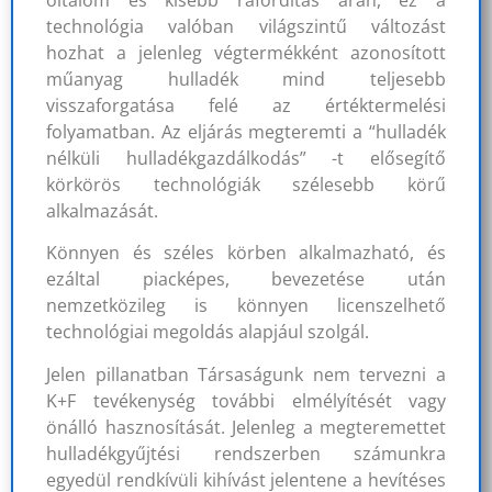
technológia valóban világszintű változást
hozhat a jelenleg végtermékként azonosított
műanyag hulladék mind teljesebb
visszaforgatása felé az értéktermelési
folyamatban. Az eljárás megteremti a “hulladék
nélküli hulladékgazdálkodás” -t elősegítő
körkörös technológiák szélesebb körű
alkalmazását.
Könnyen és széles körben alkalmazható, és
ezáltal piacképes, bevezetése után
nemzetközileg is könnyen licenszelhető
technológiai megoldás alapjául szolgál.
Jelen pillanatban Társaságunk nem tervezni a
K+F tevékenység további elmélyítését vagy
önálló hasznosítását. Jelenleg a megteremettet
hulladékgyűjtési rendszerben számunkra
egyedül rendkívüli kihívást jelentene a hevítéses