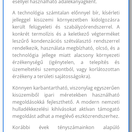
eséllyel használható adalékanyagként.
A technológia számtalan előnnyel bír, kísérleti
jelleggel kisüzemi környezetben kidolgozásra
került felügyeleti és szabályzórendszerrel. A
konkrét termolízis és a keletkező végterméket
leszűrő kondenzációs szétválasztó rendszerrel
rendelkezik, használata megbízható, olcsó, és a
technológia jellege miatt alacsony környezeti
érzékenységű (igénytelen, a telepítés és
üzemeltetési szempontból, vagy korlátozottan
érzékeny a területi sajátosságokra).
Könnyen karbantartható, viszonylag egyszerűen
kisüzemiből ipari méretekben használható
megoldásokká fejleszthető. A modern nemzeti
hulladékkezelési kihívásokat aktívan támogató
megoldást adhat a meglévő eszközrendszerhez.
Korábbi évek tényszámainkon alapúló