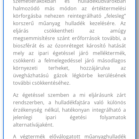
szemétlerakókban és hulladékudvarokban
halmozódó más módon az értéktermelési
körforgásba nehezen reintegrálható „felesleg”
korszerű műanyag hulladék kezelésére. Az
eljárás csökkentheti az amúgy
megsemmisítésre szánt erőforrások további, a
bioszférát és az ózonréteget károsító hatását
mely az ipari égetéssel járó melléktermék,
csökkenti a felmelegedéssel járó másodlagos
környezeti terheket, hozzájárulva az
üvegházhatású gázok légkörbe kerülésének
további csökkentéséhez.
Az égetéssel szemben a mi eljárásunk zárt
rendszerben, a hulladékfajtára való különös
érzékenység nélkül, hatékonyan integrálható a
jelenlegi ipari égetési folyamatok
alternatívájaként.
A végtermék előválogatott műanyaghulladék