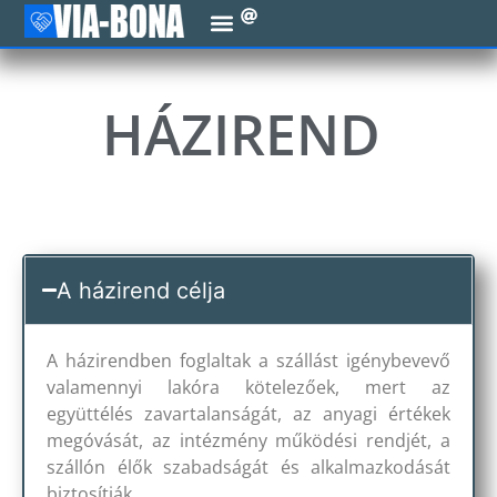
HÁZIREND
A házirend célja
A házirendben foglaltak a szállást igénybevevő
valamennyi lakóra kötelezőek, mert az
együttélés zavartalanságát, az anyagi értékek
megóvását, az intézmény működési rendjét, a
szállón élők szabadságát és alkalmazkodását
biztosítják.