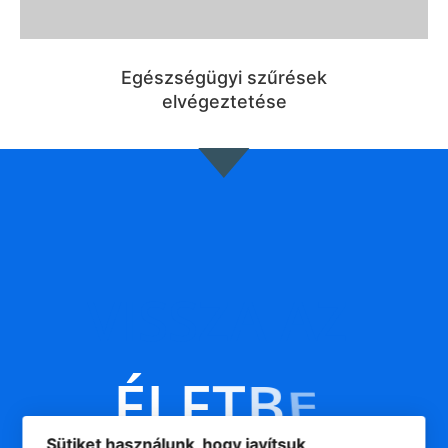
Egészségügyi szűrések
elvégeztetése
VISSZA
AZ
É
L
E
T
B
E
!
Sütiket használunk, hogy javítsuk