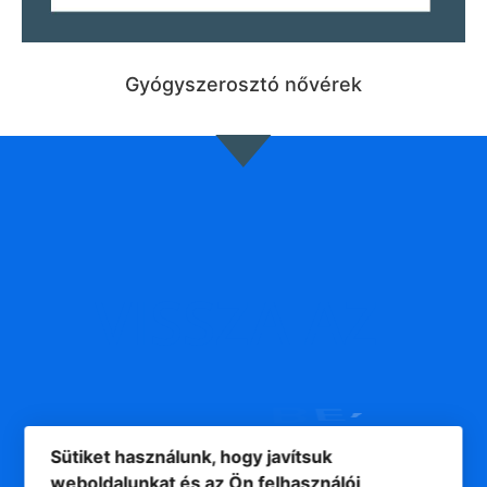
Gyógyszerosztó nővérek
VISSZA
AZ
B
E
!
Sütiket használunk, hogy javítsuk
weboldalunkat és az Ön felhasználói