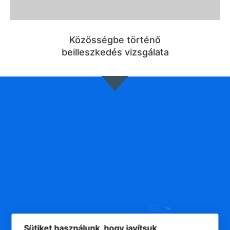
Közösségbe történő
beilleszkedés vizsgálata
VISSZA
AZ
B
E
!
Sütiket használunk, hogy javítsuk