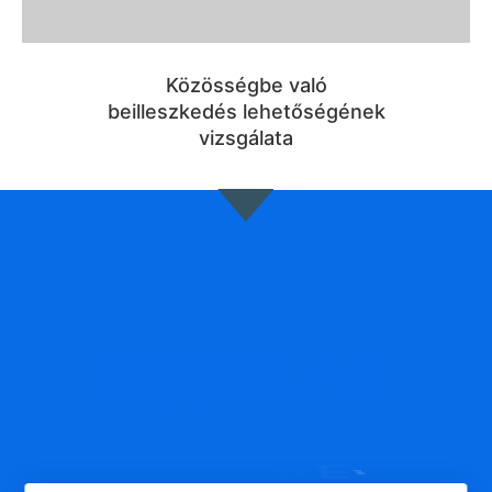
Közösségbe való
beilleszkedés lehetőségének
vizsgálata
VISSZA
AZ
B
E
!